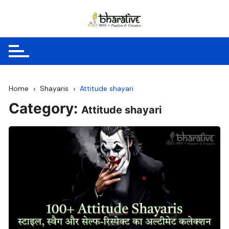
Skip
to
content
Home
Shayaris
Attitude shayari
Category:
Attitude shayari