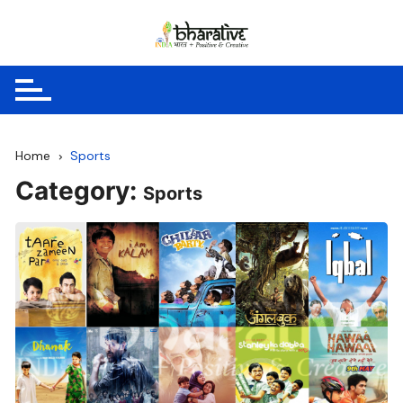
Skip
to
content
Home
Sports
Category:
Sports