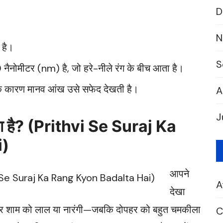
D
N
 है।
S
मीटर (nm) है, जो हरे-नीले रंग के बीच आता है।
के कारण मानव आंख उसे सफेद देखती है।
A
J
बदलता है? (Prithvi Se Suraj Ka
i)
आपने
A
देखा
बह और शाम को लाल या नारंगी—जबकि दोपहर को बहुत चमकीला
C