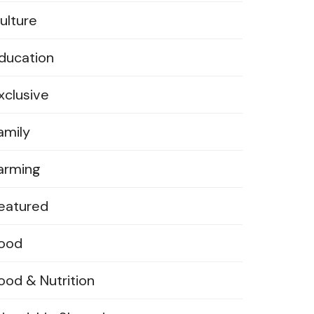
ulture
ducation
xclusive
amily
arming
eatured
ood
ood & Nutrition