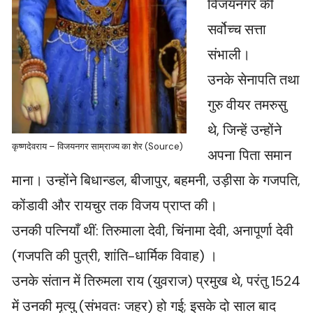
विजयनगर की
सर्वोच्च सत्ता
संभाली।
उनके सेनापति तथा
गुरु वीयर तमरुसु
थे, जिन्हें उन्होंने
कृष्णदेवराय – विजयनगर साम्राज्य का शेर (Source)
अपना पिता समान
माना। उन्होंने बिधान्डल, बीजापुर, बहमनी, उड़ीसा के गजपति,
कोंडावी और रायचुर तक विजय प्राप्त की।
उनकी पत्नियाँ थीं: तिरुमाला देवी, चिंनामा देवी, अनापूर्णा देवी
(गजपति की पुत्री, शांति-धार्मिक विवाह) ।
उनके संतान में तिरुमला राय (युवराज) प्रमुख थे, परंतु 1524
में उनकी मृत्यु (संभवतः जहर) हो गई; इसके दो साल बाद