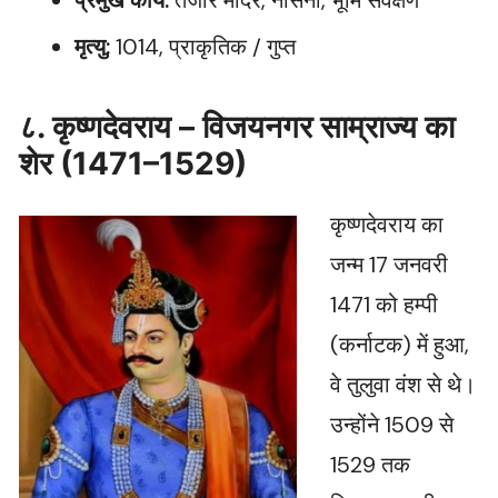
प्रमुख कार्य:
तंजोर मंदिर, नौसेना, भूमि सर्वेक्षण
मृत्यु:
1014, प्राकृतिक / गुप्त
८. कृष्णदेवराय – विजयनगर साम्राज्य का
शेर (1471–1529)
कृष्णदेवराय का
जन्म 17 जनवरी
1471 को हम्पी
(कर्नाटक) में हुआ,
वे तुलुवा वंश से थे।
उन्होंने 1509 से
1529 तक