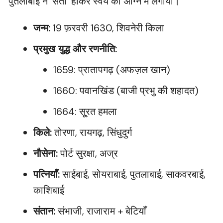
पुतलाबाई ने ‘सती’ होकर स्वयं को अग्नि में लगाया।
जन्म:
19 फ़रवरी 1630, शिवनेरी किला
प्रमुख युद्ध और रणनीति:
1659: प्रातापगढ़ (अफज़ल खान)
1660: पवानखिंड (बाजी प्रभु की शहादत)
1664: सू्रत हमला
किले:
तोरणा, रायगढ़, सिंधुदुर्ग
नौसेना:
पोर्ट सुरक्षा, अज्र
पत्नियाँ:
साईबाई, सोयराबाई, पुतलाबाई, साकवरबाई,
काशिबाई
संतान:
संभाजी, राजाराम + बेटियाँ