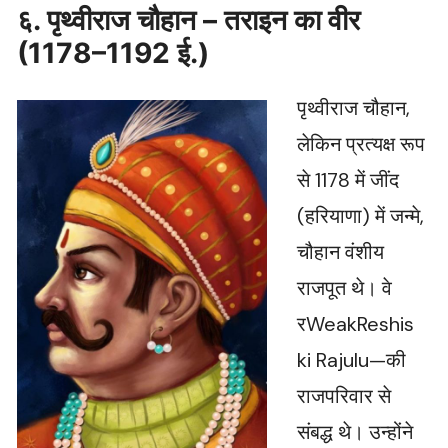
६. पृथ्वीराज चौहान – तराइन का वीर
(1178–1192 ई.)
पृथ्वीराज चौहान,
लेकिन प्रत्यक्ष रूप
से 1178 में जींद
(हरियाणा) में जन्मे,
चौहान वंशीय
राजपूत थे। वे
रWeakReshis
ki Rajulu—की
राजपरिवार से
संबद्ध थे। उन्होंने